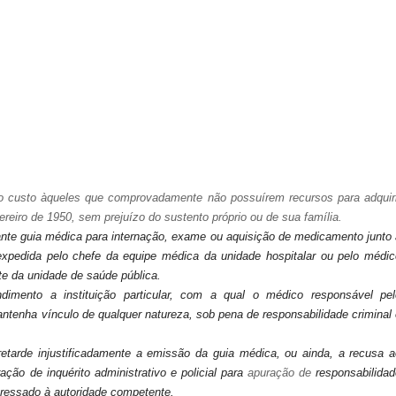
o custo
àqueles que comprovadamente não possuírem recursos para adquiri
ereiro de 1950, sem prejuízo do sustento próprio ou de sua família.
nte guia
médica para internação, exame ou aquisição de medicamento junto 
expedida pelo chefe da equipe médica da unidade hospitalar ou pelo
médic
te
da unidade de saúde pública.
ndimento a
instituição particular, com a qual o médico responsável pel
antenha
vínculo de qualquer natureza, sob pena de responsabilidade criminal
retarde
injustificadamente a emissão da guia médica, ou ainda, a recusa a
ação de inquérito administrativo e
policial para
apuração de
responsabilidad
teressado à autoridade
competente.