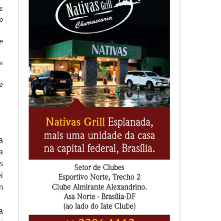
s
o
e
s
e
a
a
s
i
m
a