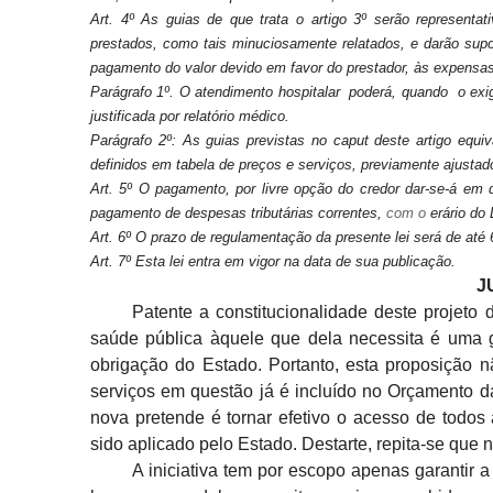
Art. 4º As guias de que trata o artigo 3º serão representat
prestados, como tais
minuciosamente relatados, e darão supo
pagamento do valor
devido em favor do prestador, às expensas
Parágrafo 1º. O atendimento hospitalar poderá, quando o exig
justificada por relatório médico.
Parágrafo 2º: As guias previstas no caput deste artigo equiv
definidos em tabela de preços e serviços, previamente ajustad
Art. 5º O pagamento, por livre opção do credor dar-se-á em d
pagamento de despesas tributárias correntes,
com o
erário
do 
Art. 6º O prazo de regulamentação da presente lei será de até 
Art. 7º Esta lei entra em vigor na data de sua publicação.
J
Patente a constitucionalidade deste projeto 
saúde pública àquele que dela
necessita é uma g
obrigação do Estado. Portanto, esta proposição n
serviços em questão já
é incluído no Orçamento d
nova pretende é tornar efetivo o acesso de
todos 
sido aplicado pelo Estado. Destarte, repita-se que 
A iniciativa tem por
escopo apenas garantir a 