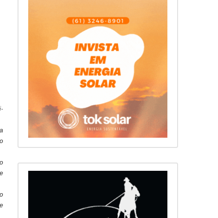
-
a
o
o
 e
o
e