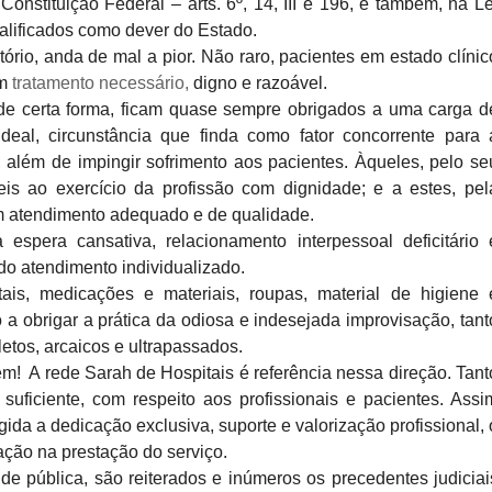
onstituição Federal – arts. 6º,
14, III e 196, e também, na Le
ualificados como dever do Estado.
rio, anda de mal a pior.
Não raro, pacientes em estado clínic
em
tratamento necessário,
digno e razoável.
de certa forma, ficam
quase sempre obrigados a uma carga d
deal, circunstância que finda como fator concorrente para 
, além de impingir
sofrimento aos pacientes. Àqueles, pelo se
eis ao exercício da profissão com dignidade; e
a estes, pel
m
atendimento adequado e de qualidade.
a
espera cansativa, relacionamento interpessoal deficitário 
 do atendimento
individualizado.
tais, medicações e materiais, roupas, material de higiene 
a obrigar a prática da odiosa e indesejada
improvisação, tant
etos, arcaicos e ultrapassados.
em!
A rede Sarah de Hospitais é referência nessa direção. Tant
 suficiente, com respeito aos
profissionais e pacientes. Assi
igida a dedicação exclusiva, suporte e valorização
profissional, 
ção na prestação do serviço.
de pública, são reiterados
e inúmeros os precedentes judiciai