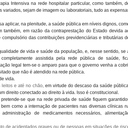
pia Intensiva na rede hospitalar particular, como
também, d
 variados,
sejam de imagem ou laboratoriais, tudo as expensa
sa aplicar, na
plenitude, a saúde pública em níveis dignos, com
sim também, em razão da
contraprestação do Estado devida a
 compulsório das contribuições previdenciárias e
tributárias d
qualidade de vida e saúde
da população, e, nesse sentido, se 
completamente assistida pela rede pública de saúde, fic
vação legal tem-se o
amparo para que o governo venha a cobri
sitado que não é atendido na rede
pública.
de vida.
 leitos e até no chão,
em virtude do
descaso da saúde pública
m direito conectado ao direito à vida. Isso é constitucional.
r pretende-se que na rede
privada de saúde fiquem garantido
, bem como a internação de pacientes nas diversas clínicas n
administração de medicamentos necessários, alimentaçã
ato de acidentados graves ou de pessoas em situações de risc