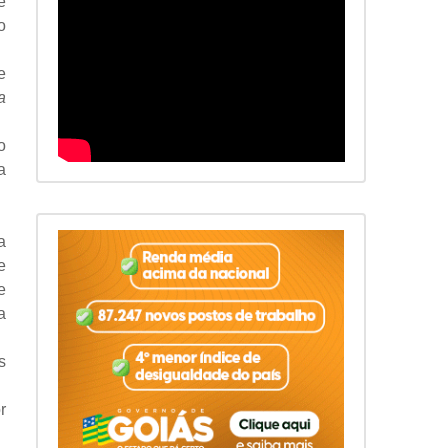
e
o
e
a
o
a
a
e
e
a
s
r