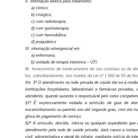
II. internação eletiva para tratamento:
a) clínico;
b) cirúrgico;
c) com radioterapia;
d) com quimioterapia;
c) com hemodiálise;
d) psiquiátrico
III. internação emergencial em:
a) enfermaria;
b) unidade de terapia intensiva – UTI;
IV
. fornecimento de medicamentos de uso contínuo ou de alt
los, subsidiariamente, nos moldes da Lei nº 1.060 de 05 de fev
Art. 3º O atendimento na rede privada de saúde dar-se-á media
instituições hospitalares, laboratoriais e farmácias privadas,
atendente, quando ausente o responsável pelo setor competen
§1º É expressamente vedada a emissão de guia de ate
encaminhamento ou parente seu até segundo grau, com ela m
glosa do pagamento do serviço.
§2º A omissão, desídia, inércia ou qualquer expediente que 
atendimento pela rede de saúde privada, dará causa a instaur
civil, administrativa e penal
do infrator, mediante notícia do in