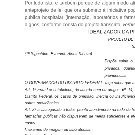
Por tudo isto, e também porque de algum modo atin
anteprojeto de lei que ora submeto à iniciativa p
pública hospitalar (internação, laboratórios e fa
dignos, conforme consta do projeto transcrito,
verbi
IDEALIZADOR DA 
PROJETO DE L
- 
(1º Signatário: Everardo Alves Ribeiro)
Dispõe sobre o 
privados, quan
providências.
O GOVERNADOR DO DISTRITO FEDERAL, faço saber que a Câmara
Art. 1º Esta Lei estabelece, de acordo com os artigos. 6º, 14, 
Distrito Federal, os casos de omissão, inércia ou insuficiên
outras providências.
Art. 2º É assegurado a todos pronto atendimento na rede de ho
farmácias públicas não dispuserem de meios suficientes e ef
casos:
I. exames de imagem ou laboratoriais;