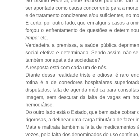
No Distrito Federal, onde recursos públicos não fa
ser apontada como causa concorrente para a morte 
e de tratamento condizentes e/ou suficientes, no 
É certo, por outro lado, que em alguns casos a omi
forçou o enfrentamento de questões e determinou
limpa
” etc.
Verdadeira a premissa, a saúde pública deprimen
social efetiva e determinada. Sendo assim, não se
também por apatia da sociedade?
A resposta está com cada um de nós.
Diante dessa realidade triste e odiosa, é raro en
rotina é a de corredores hospitalares superlota
disputados; falta de agenda médica para consulta
imagem, sem descurar da falta de vagas em hosp
hemodiálise.
Do outro lado está o Estado, que bem sabe cobrar 
rigorosas, a delinear uma carga tributária de fazer 
Mata e maltrata também a falta de medicamentos à
vezes, pela falta dos denominados de uso contínuo,