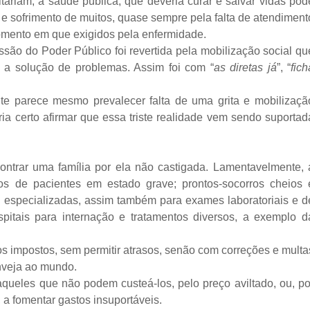
ltariam, a saúde pública, que deveria curar e salvar vidas pod
e sofrimento de muitos, quase sempre pela falta de atendiment
momento em que exigidos pela enfermidade.
ssão do Poder Público foi revertida pela mobilização social qu
 a solução de problemas. Assim foi com “
as diretas já
”, “
fich
te parece mesmo prevalecer falta de uma grita e mobilizaçã
ria certo afirmar que essa triste realidade vem sendo suportad
contrar uma família por ela não castigada. Lamentavelmente, 
dos de pacientes em estado grave; prontos-socorros cheios 
s especializadas, assim também para exames laboratoriais e d
itais para internação e tratamentos diversos, a exemplo d
os impostos, sem permitir atrasos, senão com correções e multa
inveja ao mundo.
queles que não podem custeá-los, pelo preço aviltado, ou, po
 a fomentar gastos insuportáveis.