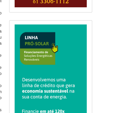
i
o
e
a
u
a
e
e
o
o
m
o
s