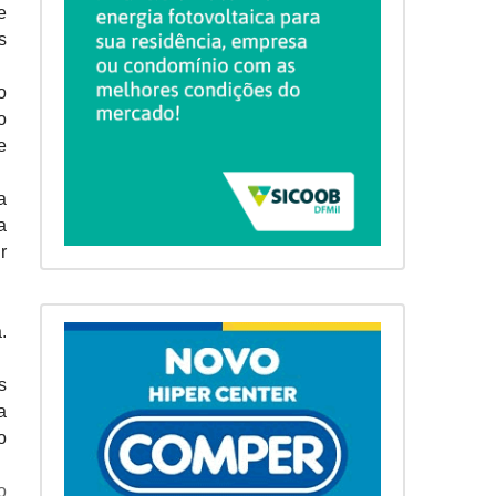
e
s
o
o
e
a
a
r
.
s
a
o
o