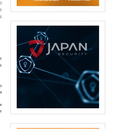
o
e
s
s
s
do
a
de
s