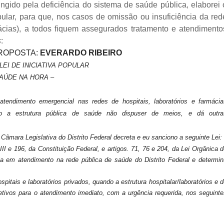
gido pela deficiência do sistema de saúde pública, elaborei 
opular, para que, nos casos de omissão ou insuficiência da red
rmácias), a todos fiquem assegurados tratamento e atendimento
s
:
PROPOSTA:
EVERARDO RIBEIRO
EI DE INICIATIVA POPULAR
SAÚDE NA HORA –
atendimento emergencial nas redes de hospitais, laboratórios e farmácia
do a estrutura pública de saúde não dispuser de meios, e dá outra
 Legislativa do Distrito Federal decreta e eu sanciono a seguinte Lei:
III e 196, da Constituição Federal, e artigos. 71, 76 e 204, da Lei Orgânica 
cia em atendimento na rede pública de saúde do Distrito Federal e determin
spitais e
laboratórios privados, quando a estrutura hospitalar/laboratórios e 
etivos para
o atendimento imediato, com a urgência requerida, nos seguinte