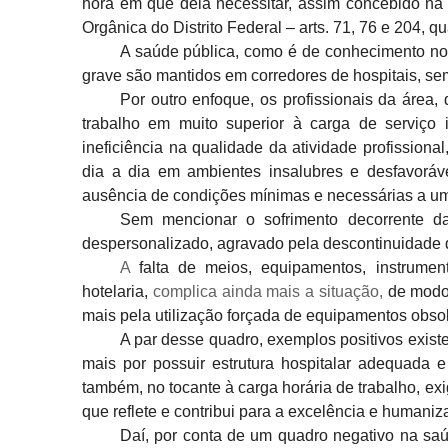
hora em que dela necessitar, assim concebido na C
Orgânica do Distrito Federal – arts.
71, 76 e 204, q
A saúde pública, como é de conhecimento notó
grave são mantidos em corredores
de hospitais, s
Por outro enfoque, os profissionais da área, 
trabalho em muito superior à carga de serviço i
ineficiência na qualidade da atividade profissional
dia a dia em ambientes
insalubres e desfavoráv
ausência de condições mínimas e necessárias a u
Sem mencionar o sofrimento decorrente d
despersonalizado, agravado pela descontinuidade
A
falta de meios, equipamentos,
instrumen
hotelaria,
complica ainda mais a situação,
de modo 
mais pela utilização forçada de equipamentos
obsol
A par desse quadro, exemplos positivos exist
mais por
possuir estrutura hospitalar adequada e
também, no tocante à carga horária
de trabalho, ex
que reflete e contribui para a excelência e
humaniza
Daí, por conta de um quadro negativo na saú