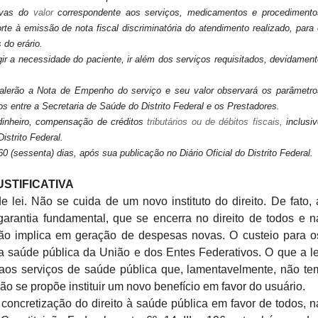
ivas do
valor
correspondente aos serviços, medicamentos e procedimento
rte à emissão de nota fiscal
discriminatória do atendimento realizado,
para 
 do erário.
ir a necessidade do paciente, ir além dos serviços requisitados, devidament
alerão
a Nota de Empenho do serviço e seu valor observará os parâmetro
os entre
a Secretaria de Saúde do Distrito Federal e os Prestadores.
inheiro,
compensação de créditos
tributários ou de débitos fiscais,
inclusiv
Distrito Federal.
60
(sessenta) dias, após sua publicação no Diário Oficial do Distrito
Federal.
USTIFICATIVA
de lei. Não se cuida de
um novo instituto do direito. De fato, 
arantia fundamental, que se encerra no direito de
todos e n
ão implica
em geração de despesas novas. O custeio para o
a saúde pública da União e dos Entes
Federativos. O que a le
aos serviços de saúde pública que, lamentavelmente, não te
não se propõe
instituir um novo benefício em favor do usuário.
concretização do direito à saúde pública em
favor de todos, n