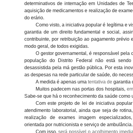
determinativos de internação em
Unidades de Tera
aquisição de medicamentos e realização de exames
do erário.
Como visto, a iniciativa popular é legítima e vi
garantia de um
direito fundamental e social, as
contribuinte, por retribuição ao
pagamento prévio e
modo geral, de todos exigidas.
O gestor governamental, é responsável pela 
população do Distrito Federal não
está sendo 
desassistida pela má gestão pública. Por esta ino
as despesas na rede
particular de saúde, do neces
A medida é apenas uma
tentativa de
garantia 
Muitos padecem nas portas dos hospitais,
em
Sabe-se que há o reconhecimento da saúde
como u
Com este projeto de lei de iniciativa popula
atendimento laboratorial, ainda que seja de
rotina
realização de exames imagem especializados,
orientada por
nutricionista e serviço de ambulância.
Com isso,
será possível o acolhimento imedi