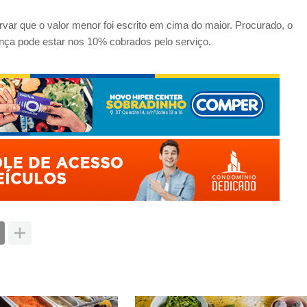
var que o valor menor foi escrito em cima do maior. Procurado, o
rença pode estar nos 10% cobrados pelo serviço.