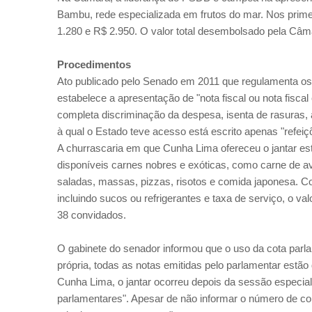
Bambu, rede especializada em frutos do mar. Nos prime
1.280 e R$ 2.950. O valor total desembolsado pela Câm
Procedimentos
Ato publicado pelo Senado em 2011 que regulamenta o
estabelece a apresentação de "nota fiscal ou nota fiscal
completa discriminação da despesa, isenta de rasuras,
à qual o Estado teve acesso está escrito apenas "refeiç
A churrascaria em que Cunha Lima ofereceu o jantar está
disponíveis carnes nobres e exóticas, como carne de av
saladas, massas, pizzas, risotos e comida japonesa.
incluindo sucos ou refrigerantes e taxa de serviço, o va
38 convidados.
O gabinete do senador informou que o uso da cota parlam
própria, todas as notas emitidas pelo parlamentar estã
Cunha Lima, o jantar ocorreu depois da sessão especia
parlamentares". Apesar de não informar o número de co