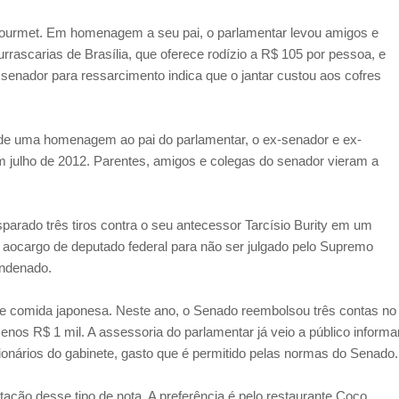
urmet. Em homenagem a seu pai, o parlamentar levou amigos e
rrascarias de Brasília, que oferece rodízio a R$ 105 por pessoa, e
senador para ressarcimento indica que o jantar custou aos cofres
o de uma homenagem ao pai do parlamentar, o ex-senador e ex-
 julho de 2012. Parentes, amigos e colegas do senador vieram a
parado três tiros contra o seu antecessor Tarcísio Burity em um
 aocargo de deputado federal para não ser julgado pelo Supremo
ondenado.
e comida japonesa. Neste ano, o Senado reembolsou três contas no
nos R$ 1 mil. A assessoria do parlamentar já veio a público informa
onários do gabinete, gasto que é permitido pelas normas do Senado.
ão desse tipo de nota. A preferência é pelo restaurante Coco