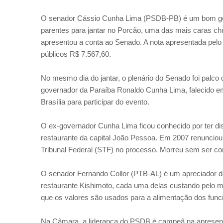
O senador Cássio Cunha Lima (PSDB-PB) é um bom go
parentes para jantar no Porcão, uma das mais caras chu
apresentou a conta ao Senado. A nota apresentada pelo 
públicos R$ 7.567,60.
No mesmo dia do jantar, o plenário do Senado foi palc
governador da Paraíba Ronaldo Cunha Lima, falecido em
Brasília para participar do evento.
O ex-governador Cunha Lima ficou conhecido por ter dis
restaurante da capital João Pessoa. Em 2007 renunciou
Tribunal Federal (STF) no processo. Morreu sem ser c
O senador Fernando Collor (PTB-AL) é um apreciador d
restaurante Kishimoto, cada uma delas custando pelo me
que os valores são usados para a alimentação dos funci
Na Câmara, a liderança do PSDB é campeã na apresentaç