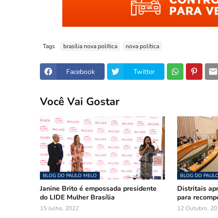
Tags
brasília nova política
nova política
Facebook
Twitter
Você Vai Gostar
BLOG DO PAULO MELO
BLOG DO PAUL
Janine Brito é empossada presidente
Distritais a
do LIDE Mulher Brasília
para recompo
15 Julho, 2022
12 Outubro, 20