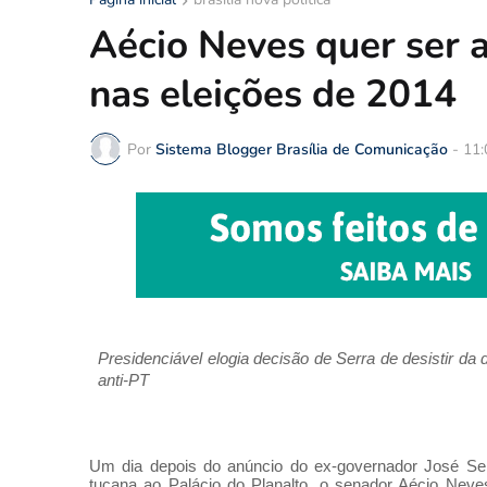
Aécio Neves quer ser 
nas eleições de 2014
Por
Sistema Blogger Brasília de Comunicação
-
11:
Presidenciável elogia decisão de Serra de desistir da 
anti-PT
Um dia depois do anúncio do ex-governador José Ser
tucana ao Palácio do Planalto, o senador Aécio Nev