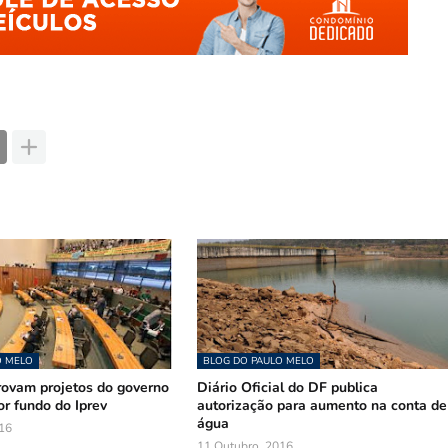
O MELO
BLOG DO PAULO MELO
provam projetos do governo
Diário Oficial do DF publica
r fundo do Iprev
autorização para aumento na conta de
água
16
11 Outubro, 2016