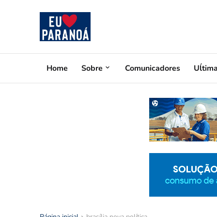
Home
Sobre
Comunicadores
Uĺtim
Página inicial
brasília nova política