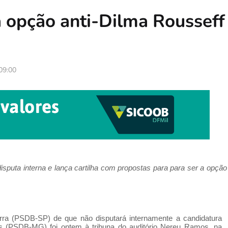
a opção anti-Dilma Rousseff
09:00
disputa interna e lança cartilha com propostas para para ser a opção
ra (PSDB-SP) de que não disputará internamente a candidatura
es (PSDB-MG) foi ontem à tribuna do auditório Nereu Ramos, na