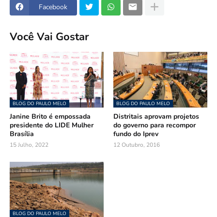
Facebook
Você Vai Gostar
BLOG DO PAULO MELO
BLOG DO PAULO MELO
Janine Brito é empossada
Distritais aprovam projetos
presidente do LIDE Mulher
do governo para recompor
Brasília
fundo do Iprev
15 Julho, 2022
12 Outubro, 2016
BLOG DO PAULO MELO