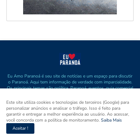
Eu Amo Paranoá é seu site de notícias e um espaço para discutir
o Paranoá. Aqui tem informação de verdade com imparcialidade.
Os principais temas são política, Paranoá, eventos, guia comercial
e empreendedorismo. DRT 0010556/DF.
Este site utiliza cookies e tecnologias de terceiros (Google) para
personalizar anúncios e analisar o tráfego. Isso é feito para
garantir e entregar a melhor experiência ao usuário. Ao acessar,
você concorda com a política de monitoramento.
Saiba Mais
Aceitar !