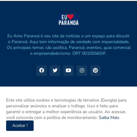
Eu Amo Paranoá é seu site de notícias e um espaço para discutir
o Paranoá. Aqui tem informação de verdade com imparcialidade.
Os principais temas são política, Paranoá, eventos, guia comercial
e empreendedorismo. DRT 0010556/DF.
Este site utiliza cookies e tecnologias de terceiros (Google) para
personalizar anúncios e analisar o tráfego. Isso é feito para
garantir e entregar a melhor experiência ao usuário. Ao acessar,
você concorda com a política de monitoramento.
Saiba Mais
Aceitar !