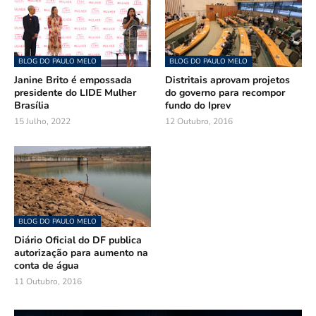
BLOG DO PAULO MELO
BLOG DO PAULO MELO
Janine Brito é empossada
Distritais aprovam projetos
presidente do LIDE Mulher
do governo para recompor
Brasília
fundo do Iprev
15 Julho, 2022
12 Outubro, 2016
BLOG DO PAULO MELO
Diário Oficial do DF publica
autorização para aumento na
conta de água
11 Outubro, 2016