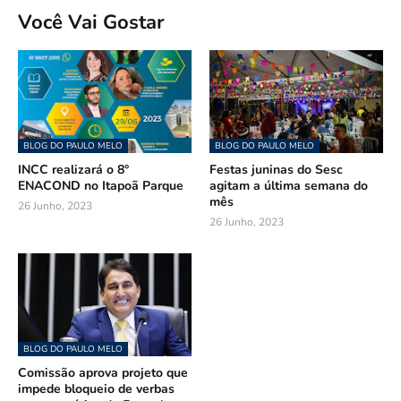
Você Vai Gostar
BLOG DO PAULO MELO
BLOG DO PAULO MELO
INCC realizará o 8°
Festas juninas do Sesc
ENACOND no Itapoã Parque
agitam a última semana do
mês
26 Junho, 2023
26 Junho, 2023
BLOG DO PAULO MELO
Comissão aprova projeto que
impede bloqueio de verbas