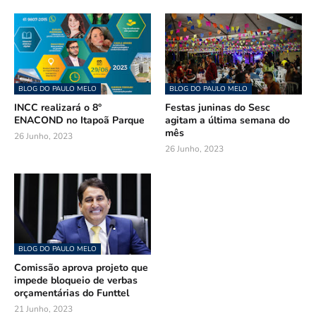
BLOG DO PAULO MELO
BLOG DO PAULO MELO
INCC realizará o 8°
Festas juninas do Sesc
ENACOND no Itapoã Parque
agitam a última semana do
mês
26 Junho, 2023
26 Junho, 2023
BLOG DO PAULO MELO
Comissão aprova projeto que
impede bloqueio de verbas
orçamentárias do Funttel
21 Junho, 2023