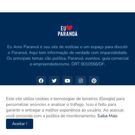
Eu Amo Paranoá é seu site de notícias e um espaço para discutir
o Paranoá. Aqui tem informação de verdade com imparcialidade.
Os principais temas são política, Paranoá, eventos, guia comercial
e empreendedorismo. DRT 0010556/DF.
Este site utiliza cookies e tecnologias de terceiros (Google) para
personalizar anúncios e analisar o tráfego. Isso é feito para
garantir e entregar a melhor experiência ao usuário. Ao acessar,
você concorda com a política de monitoramento.
Saiba Mais
Aceitar !