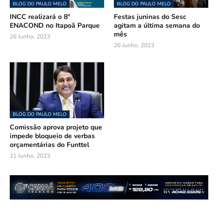
BLOG DO PAULO MELO
BLOG DO PAULO MELO
INCC realizará o 8°
Festas juninas do Sesc
ENACOND no Itapoã Parque
agitam a última semana do
mês
26 Junho, 2023
26 Junho, 2023
BLOG DO PAULO MELO
Comissão aprova projeto que
impede bloqueio de verbas
orçamentárias do Funttel
21 Junho, 2023