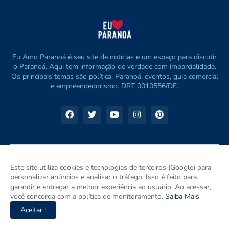
Eu Amo Paranoá é seu site de notícias e um espaço para discutir
o Paranoá. Aqui tem informação de verdade com imparcialidade.
Os principais temas são política, Paranoá, eventos, guia comercial
e empreendedorismo. DRT 0010556/DF.
Este site utiliza cookies e tecnologias de terceiros (Google) para
personalizar anúncios e analisar o tráfego. Isso é feito para
garantir e entregar a melhor experiência ao usuário. Ao acessar,
você concorda com a política de monitoramento.
Saiba Mais
Aceitar !