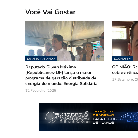
Você Vai Gostar
EU AMO PARANOÁ
ECONOMIA
Deputado Gilvan Máximo
OPINIÃO: Ref
(Republicanos-DF) lança o maior
sobrevivênci
programa de geração distribuída de
17 Setembro, 2
energia do mundo: Energia Solidária
22 Fevereiro, 2025