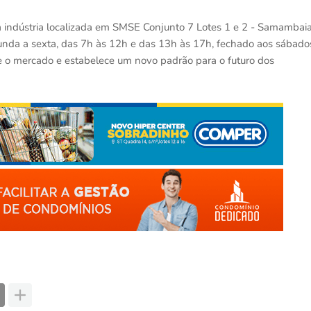
indústria localizada em SMSE Conjunto 7 Lotes 1 e 2 - Samambai
gunda a sexta, das 7h às 12h e das 13h às 17h, fechado aos sábado
ne o mercado e estabelece um novo padrão para o futuro dos