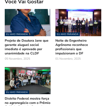
Você Vai Gostar
EU AMO PARANOÁ
EU AMO PARANOÁ
Projeto de Doutora Jane que
Noite do Engenheiro
garante aluguel social
Agrônomo reconhece
imediato é aprovado por
profissionais que
unanimidade na CLDF
impulsionam o DF
05 Novembro, 2025
01 Novembro, 2025
EU AMO PARANOÁ
Distrito Federal mostra força
no agronegócio com o Prêmio