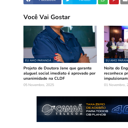
Você Vai Gostar
EU AMO PARANOÁ
EU AMO PARAN
Projeto de Doutora Jane que garante
Noite do En
aluguel social imediato é aprovado por
reconhece pr
unanimidade na CLDF
impulsionam
05 Novembro, 2025
01 Novembro, 