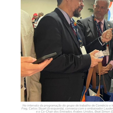
No intervalo da programação do grupo de trabalho de Comércio e In
Fieg, Carlos Stuart (à esquerda), conversa com o embaixador Laud
e o Co-Chair dos Emirados Árabes Unidos, Beat Simon (DP