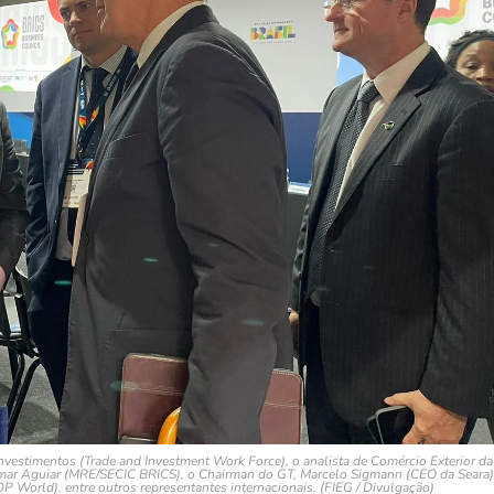
vestimentos (Trade and Investment Work Force), o analista de Comércio Exterior da
emar Aguiar (MRE/SECIC BRICS), o Chairman do GT, Marcelo Sigmann (CEO da Seara)
 World), entre outros representantes internacionais. (FIEG / Divulgação)