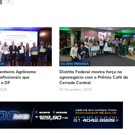
OÁ
EU AMO PARANOÁ
genheiro Agrônomo
Distrito Federal mostra força no
ofissionais que
agronegócio com o Prêmio Café do
 o DF
Cerrado Central
2025
01 Novembro, 2025