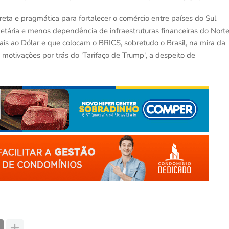
eta e pragmática para fortalecer o comércio entre países do Sul
etária e menos dependência de infraestruturas financeiras do Norte
is ao Dólar e que colocam o BRICS, sobretudo o Brasil, na mira da
s motivações por trás do 'Tarifaço de Trump', a despeito de