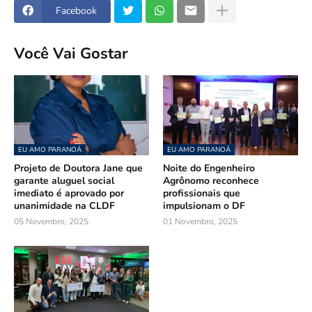
Facebook
Você Vai Gostar
EU AMO PARANOÁ
EU AMO PARANOÁ
Projeto de Doutora Jane que
Noite do Engenheiro
garante aluguel social
Agrônomo reconhece
imediato é aprovado por
profissionais que
unanimidade na CLDF
impulsionam o DF
05 Novembro, 2025
01 Novembro, 2025