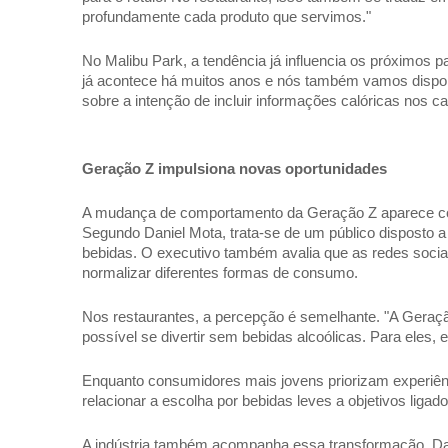
profundamente cada produto que servimos." 
No Malibu Park, a tendência já influencia os próximos p
já acontece há muitos anos e nós também vamos disponib
sobre a intenção de incluir informações calóricas nos ca
Geração Z impulsiona novas oportunidades 
A mudança de comportamento da Geração Z aparece com
Segundo Daniel Mota, trata-se de um público disposto a 
bebidas. O executivo também avalia que as redes sociai
normalizar diferentes formas de consumo. 
Nos restaurantes, a percepção é semelhante. "A Geraçã
possível se divertir sem bebidas alcoólicas. Para eles,
Enquanto consumidores mais jovens priorizam experiênc
relacionar a escolha por bebidas leves a objetivos ligad
A indústria também acompanha essa transformação. Dad