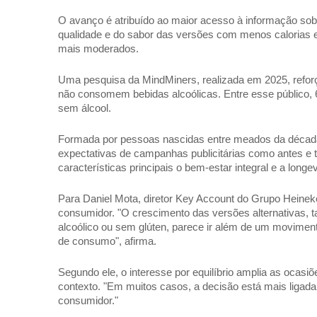
O avanço é atribuído ao maior acesso à informação sobr
qualidade e do sabor das versões com menos calorias e
mais moderados. 
Uma pesquisa da MindMiners, realizada em 2025, refor
não consomem bebidas alcoólicas. Entre esse público, 
sem álcool. 
Formada por pessoas nascidas entre meados da década 
expectativas de campanhas publicitárias como antes e 
características principais o bem-estar integral e a longev
Para Daniel Mota, diretor Key Account do Grupo Heine
consumidor. "O crescimento das versões alternativas, ta
alcoólico ou sem glúten, parece ir além de um moviment
de consumo", afirma. 
Segundo ele, o interesse por equilíbrio amplia as ocas
contexto. "Em muitos casos, a decisão está mais ligad
consumidor." 