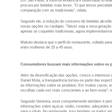
Em São Paulo, a mesma tendência é observada no Malibu
procura por bebidas mais leves. "O que temos percebido
comparação com as tradicionais", relata. 
Segundo ele, a redução do consumo de bebidas alcoólic
novas opções no cardápio. "Talvez seja a nova geração
apenas os coquetéis tradicionais, agora implementamos 
Makoto destaca que o perfil do restaurante, voltado pa
entre mulheres de 25 a 45 anos. 
Consumidores buscam mais informações sobre os p
Além da diversificação das opções, cresce o interesse 
Daniel Mota, a transparência tornou-se parte das expect
às informações sobre os produtos. Em muitos casos, es
escolhas cada vez mais conscientes e ao bem-estar", re
Segundo Vaneska, esse comportamento também é percebi
informações sobre açúcar, sódio, corantes, adoçantes e o
para o rótulo. No restaurante, isso também se traduz 