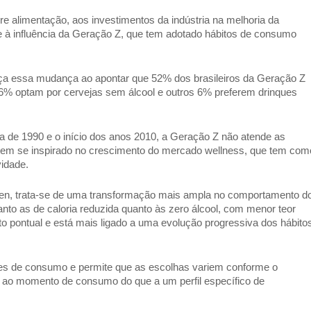
e alimentação, aos investimentos da indústria na melhoria da 
 à influência da Geração Z, que tem adotado hábitos de consumo 
ça essa mudança ao apontar que 52% dos brasileiros da Geração Z 
6% optam por cervejas sem álcool e outros 6% preferem drinques 
de 1990 e o início dos anos 2010, a Geração Z não atende as 
tem se inspirado no crescimento do mercado wellness, que tem como
idade.   
ken, trata-se de uma transformação mais ampla no comportamento do
nto as de caloria reduzida quanto às zero álcool, com menor teor 
o pontual e está mais ligado a uma evolução progressiva dos hábitos
iões de consumo e permite que as escolhas variem conforme o 
a ao momento de consumo do que a um perfil específico de 