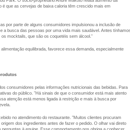
 Park. O sócio-proprietário André Makoto relata aumento da 
 é que as cervejas de baixa caloria têm crescido mais em 
as por parte de alguns consumidores impulsionou a inclusão de 
 e a busca das pessoas por uma vida mais saudável. Antes tínhamos
os mocktails, que são os coquetéis sem álcool." 
ra alimentação equilibrada, favorece essa demanda, especialmente 
rodutos 
dos consumidores pelas informações nutricionais das bebidas. Para 
ativas do público. "Há sinais de que o consumidor está mais atento 
sa atenção está menos ligada à restrição e mais à busca por 
vela. 
do no atendimento do restaurante. "Muitos clientes procuram 
rigem dos ingredientes antes de fazer o pedido. O olhar vai direto 
em perguntas à equipe. Esse comportamento nos obriga a conhecer 