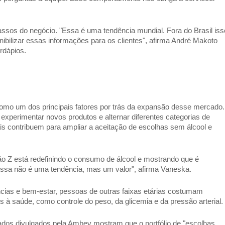
assos do negócio. "Essa é uma tendência mundial. Fora do Brasil isso
ilizar essas informações para os clientes", afirma André Makoto 
rdápios. 
o um dos principais fatores por trás da expansão desse mercado. 
experimentar novos produtos e alternar diferentes categorias de 
s contribuem para ampliar a aceitação de escolhas sem álcool e 
o Z está redefinindo o consumo de álcool e mostrando que é 
 essa não é uma tendência, mas um valor", afirma Vaneska. 
ias e bem-estar, pessoas de outras faixas etárias costumam 
os à saúde, como controle do peso, da glicemia e da pressão arterial. 
os divulgados pela Ambev mostram que o portfólio de "escolhas 